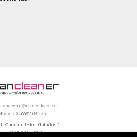
agacentro@urbancleaner.es
éfono: +34690104175
 1: Camino de los Guindos 1
ción 2: 29004 – Málaga