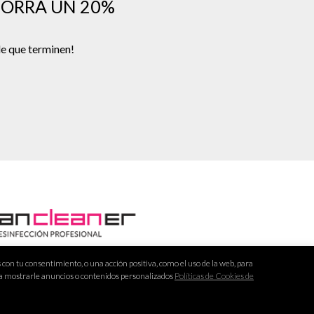
HORRA UN 20%
de que terminen!
l: info@urbancleaner.es
on tu consentimiento, o una acción positiva, como el uso de la web, para
ra mostrarle anuncios o contenidos personalizados
Políticas de Cookies de
léfono: 671 148 944
atsApp: 664 644 159