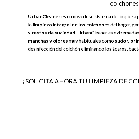
colchones
UrbanCleaner
es un novedoso sistema de limpieza p
la
limpieza integral de los colchones
del hogar, ga
y restos de suciedad
. UrbanCleaner es extremadam
manchas y olores
muy habituales como
sudor, ori
desinfección del colchón eliminando los ácaros, bact
¡ SOLICITA AHORA TU LIMPIEZA DE C