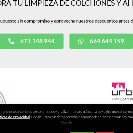
ORA TU LIMPIEZA DE COLCHONES Y A
esupuesto sin compromiso y aprovecha nuestros descuentos antes 
671 148 944
664 644 159
Emai
ncios o contenidos personalizados y analizar nuestro tráfico. La Ley exige que contemos c
ticas de Privacidad
. Google usará tus datos personales cuando des el consentimiento pa
Te
Google
.
Wh