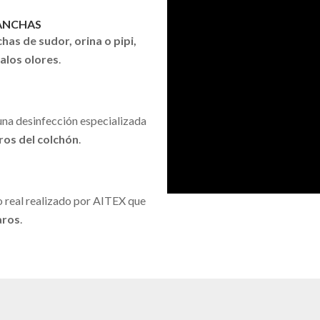
MANCHAS
as de sudor, orina o pipi,
malos olores
.
una desinfección especializada
aros del colchón
.
 real realizado por AITEX que
aros
.