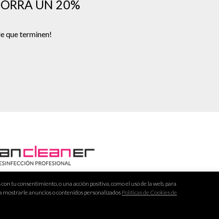
HORRA UN 20%
de que terminen!
l: info@urbancleaner.es
on tu consentimiento, o una acción positiva, como el uso de la web, para
ra mostrarle anuncios o contenidos personalizados
Políticas de Cookies de
léfono: 671 148 944
atsApp: 664 644 159