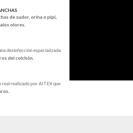
MANCHAS
as de sudor, orina o pipi,
malos olores
.
una desinfección especializada
aros del colchón
.
 real realizado por AITEX que
aros
.