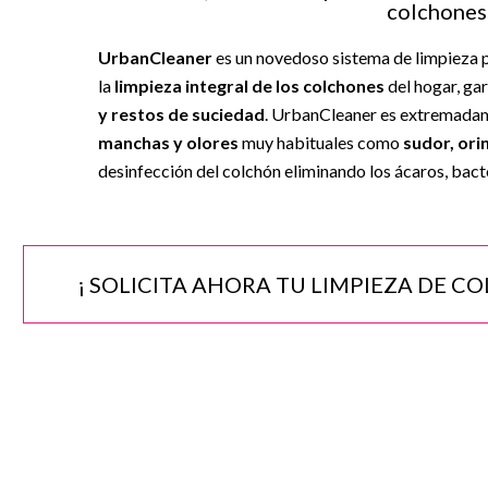
colchones
UrbanCleaner
es un novedoso sistema de limpieza p
la
limpieza integral de los colchones
del hogar, ga
y restos de suciedad
. UrbanCleaner es extremadam
manchas y olores
muy habituales como
sudor, ori
desinfección del colchón eliminando los ácaros, bact
¡ SOLICITA AHORA TU LIMPIEZA DE C