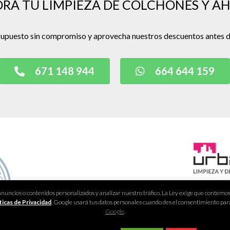
ORA TU LIMPIEZA DE COLCHONES Y A
esupuesto sin compromiso y aprovecha nuestros descuentos antes 
671 148 944
664 644 159
Emai
ncios o contenidos personalizados y analizar nuestro tráfico. La Ley exige que contemos c
ticas de Privacidad
. Google usará tus datos personales cuando des el consentimiento pa
Te
Google
.
Wh