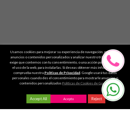
Usamos cookies para mejorar su experiencia de navegación, mostrarle
anuncios o contenidos personalizados y analizar nuestro tráfico. La Ley
exige que contemos con tu consentimiento, o una acción positiva, como
el uso de la web, para instalarlas. Si deseas obtener más información,
comprueba nuestra
Políticas de Privacidad
. Google usará tus datos
personales cuando des el consentimiento para mostrarle anuncios o
contenidos personalizados
Políticas de Cookies de Google
.
¡INFÓRMATE AHORA SIN
COMPROMISO!
Accept All
Reject
Acepto
Whatsapp
Nombre