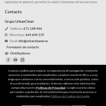
tapizadas en general, garantiza la salud y bienestar de las personas.
Contacto
Grupo UrbanClean
Teléfono:
671 148 944
WhatsApp:
664 644 159
Email:
info@urbancleaner.es
Formulario de contacto
Distribuidores
Buscar
Usamos cookies para mejorar su experiencia de navegación, mostrarle
anuncios o contenidos personalizados y analizar nuestro tráfico. La Ley
exige que contemos con tu consentimiento, o una acción positiva, como
el uso de la web, para instalarlas. Si deseas obtener más información,
comprueba nuestra
Políticas de Privacidad
. Google usará tus datos
personales cuando des el consentimiento para mostrarle anuncios o
contenidos personalizados
Políticas de Cookies de Google
.