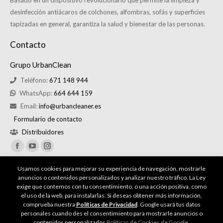
desinfección antiácaros de colchones, alfombras, sofás y superficies
tapizadas en general, garantiza la salud y bienestar de las personas.
Contacto
Grupo UrbanClean
Teléfono:
671 148 944
WhatsApp:
664 644 159
Email:
info@urbancleaner.es
Formulario de contacto
Distribuidores
Buscar
Usamos cookies para mejorar su experiencia de navegación, mostrarle
anuncios o contenidos personalizados y analizar nuestro tráfico. La Ley
exige que contemos con tu consentimiento, o una acción positiva, como
el uso de la web, para instalarlas. Si deseas obtener más información,
comprueba nuestra
Políticas de Privacidad
. Google usará tus datos
personales cuando des el consentimiento para mostrarle anuncios o
contenidos personalizados
Políticas de Cookies de Google
.